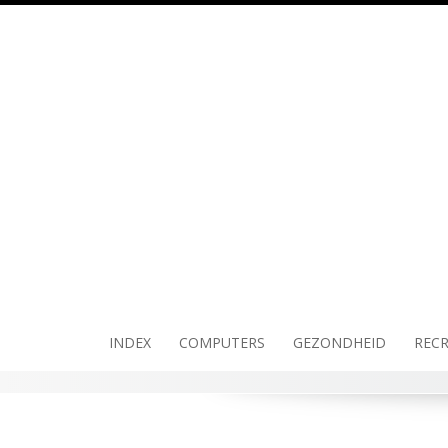
Skip
to
content
INDEX
COMPUTERS
GEZONDHEID
RECR