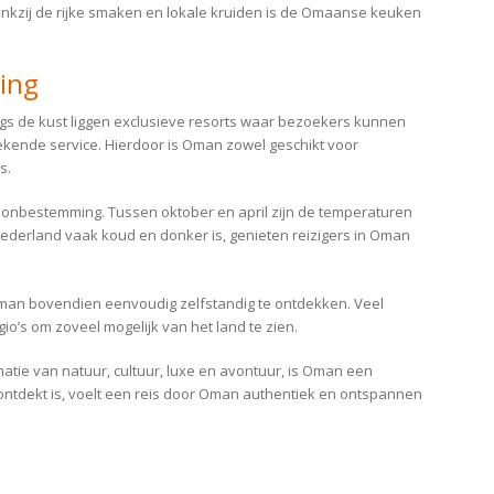
Dankzij de rijke smaken en lokale kruiden is de Omaanse keuken
ing
ngs de kust liggen exclusieve resorts waar bezoekers kunnen
tekende service. Hierdoor is Oman zowel geschikt voor
s.
zonbestemming. Tussen oktober en april zijn de temperaturen
Nederland vaak koud en donker is, genieten reizigers in Oman
 Oman bovendien eenvoudig zelfstandig te ontdekken. Veel
gio’s om zoveel mogelijk van het land te zien.
atie van natuur, cultuur, luxe en avontuur, is Oman een
nontdekt is, voelt een reis door Oman authentiek en ontspannen