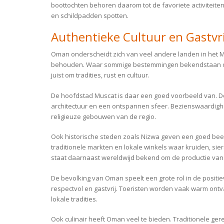
boottochten behoren daarom tot de favoriete activiteiten
en schildpadden spotten.
Authentieke Cultuur en Gastvr
Oman onderscheidt zich van veel andere landen in het M
behouden. Waar sommige bestemmingen bekendstaan o
juist om tradities, rust en cultuur.
De hoofdstad Muscat is daar een goed voorbeeld van. D
architectuur en een ontspannen sfeer. Bezienswaardig
religieuze gebouwen van de regio.
Ook historische steden zoals Nizwa geven een goed beeld
traditionele markten en lokale winkels waar kruiden, 
staat daarnaast wereldwijd bekend om de productie va
De bevolking van Oman speelt een grote rol in de positiev
respectvol en gastvrij. Toeristen worden vaak warm ontv
lokale tradities.
Ook culinair heeft Oman veel te bieden. Traditionele gerec