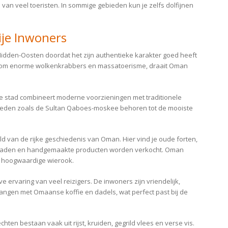
 van veel toeristen. In sommige gebieden kun je zelfs dolfijnen
ije Inwoners
idden-Oosten doordat het zijn authentieke karakter goed heeft
m enorme wolkenkrabbers en massatoerisme, draait Oman
e stad combineert moderne voorzieningen met traditionele
heden zoals de Sultan Qaboes-moskee behoren tot de mooiste
 van de rijke geschiedenis van Oman. Hier vind je oude forten,
sieraden en handgemaakte producten worden verkocht. Oman
n hoogwaardige wierook.
e ervaring van veel reizigers. De inwoners zijn vriendelijk,
angen met Omaanse koffie en dadels, wat perfect past bij de
hten bestaan vaak uit rijst, kruiden, gegrild vlees en verse vis.