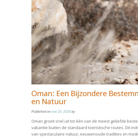
Oman: Een Bijzondere Bestemm
en Natuur
Published on
mei 19, 2026
by
Oman groeit snel uit tot één van de meest geliefde best
vakantie buiten de standaard toeristische routes. Dit i
van spectaculaire natuur, eeuwenoude tradities en mode