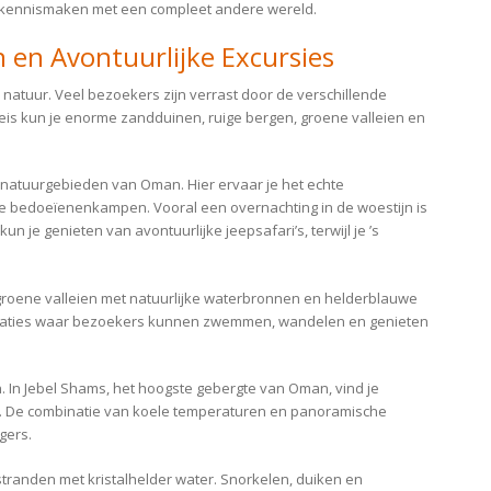
s kennismaken met een compleet andere wereld.
en Avontuurlijke Excursies
natuur. Veel bezoekers zijn verrast door de verschillende
eis kun je enorme zandduinen, ruige bergen, groene valleien en
natuurgebieden van Oman. Hier ervaar je het echte
le bedoeïenenkampen. Vooral een overnachting in de woestijn is
n je genieten van avontuurlijke jeepsafari’s, terwijl je ’s
 groene valleien met natuurlijke waterbronnen en helderblauwe
locaties waar bezoekers kunnen zwemmen, wandelen en genieten
 In Jebel Shams, het hoogste gebergte van Oman, vind je
. De combinatie van koele temperaturen en panoramische
gers.
tranden met kristalhelder water. Snorkelen, duiken en