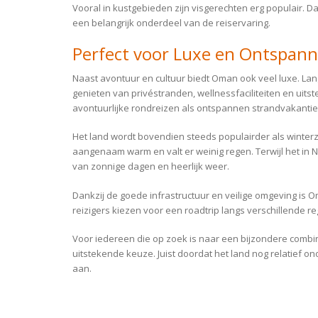
Vooral in kustgebieden zijn visgerechten erg populair. 
een belangrijk onderdeel van de reiservaring.
Perfect voor Luxe en Ontspann
Naast avontuur en cultuur biedt Oman ook veel luxe. La
genieten van privéstranden, wellnessfaciliteiten en uits
avontuurlijke rondreizen als ontspannen strandvakantie
Het land wordt bovendien steeds populairder als winter
aangenaam warm en valt er weinig regen. Terwijl het in 
van zonnige dagen en heerlijk weer.
Dankzij de goede infrastructuur en veilige omgeving is
reizigers kiezen voor een roadtrip langs verschillende re
Voor iedereen die op zoek is naar een bijzondere combin
uitstekende keuze. Juist doordat het land nog relatief o
aan.