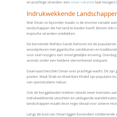
en prachtige stranden: een
oman vakantie
laat reiziger
Indrukwekkende Landschappen 
Wat Oman zo bijzonder maakt, is de enorme variatie aan 
landschappen die het land te bieden heeft. Binnen één r
tropische stranden ontdekken.
De beroemde Wahiba Sands behoren tot de populairste 
woestijnleven met gigantische zandduinen en traditione
voor veel reizigers een onvergetelijke ervaring. Overdag ku
avonds onder een heldere sterrenhemel ontspant.
Daarnaast beschikt Oman over prachtige wadi’s. Dit zijn
poelen. Wadi Shab en Wadi Bani Khalid zijn populaire 
van spectaculaire natuur.
Ook de berggebieden trekken steeds meer toeristen aan.
indrukwekkende uitzichten en uitdagende wandelroutes
landschappen maakt deze regio ideaal voor actieve reizi
Langs de kust van Oman liggen bovendien schitterende s